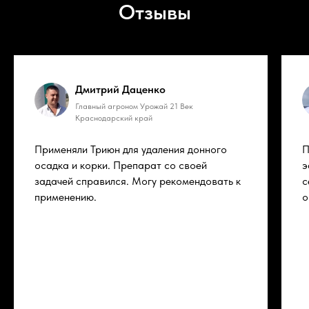
Отзывы
Дмитрий Даценко
Главный агроном Урожай 21 Век
Краснодарский край
Применяли Триюн для удаления донного
П
осадка и корки. Препарат со своей
э
задачей справился. Могу рекомендовать к
с
применению.
о